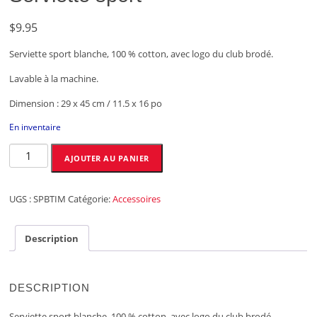
$
9.95
Serviette sport blanche, 100 % cotton, avec logo du club brodé.
Lavable à la machine.
Dimension : 29 x 45 cm / 11.5 x 16 po
En inventaire
quantité
AJOUTER AU PANIER
de
Serviette
sport
UGS :
SPBTIM
Catégorie:
Accessoires
Description
DESCRIPTION
Serviette sport blanche, 100 % cotton, avec logo du club brodé.