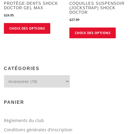
PROTÈGE-DENTS SHOCK
COQUILLES SUSPENSOIR
DOCTOR GEL MAX
(JOCKSTRAP) SHOCK
DOCTOR
$
24.95
$
27.99
Ce
Ce
CHOIX DES OPTIONS
produit
CHOIX DES OPTIONS
produit
a
a
plusieurs
plusieurs
variations.
variations.
Les
Les
options
options
peuvent
CATÉGORIES
peuvent
être
être
choisies
choisies
sur
sur
la
la
page
PANIER
page
du
du
produit
produit
Règlements du club
Conditions générales d’inscription