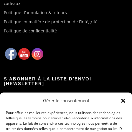
cadeaux
Politique d’annulation & retours
Politique en matière de protection de l’intégrité
Politique de confidentialité
S’ABONNER À LA LISTE D’ENVOI
[NEWSLETTER]
Prénom :
Gérer le consentement
Pour offrir les meilleures expériences, nous utilisons des technologies
Nom :
telles que les témoins pour stocker et/ou accéder aux informations des
appareils. Le fait de consentir à ces technologies nous permettra de
traiter des données telles que le comportement de navigation ou les ID