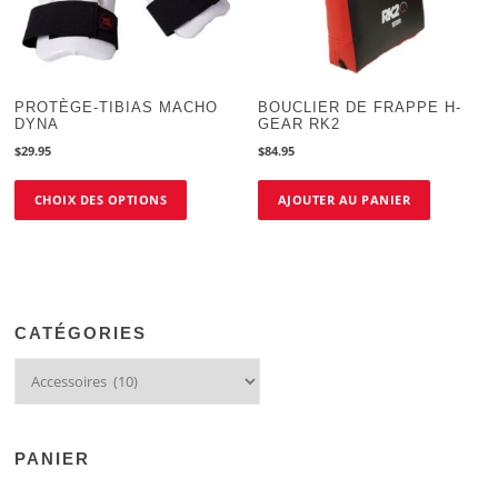
PROTÈGE-TIBIAS MACHO
BOUCLIER DE FRAPPE H-
DYNA
GEAR RK2
$
29.95
$
84.95
Ce
CHOIX DES OPTIONS
AJOUTER AU PANIER
produit
a
plusieurs
variations.
Les
options
CATÉGORIES
peuvent
être
choisies
sur
la
PANIER
page
du