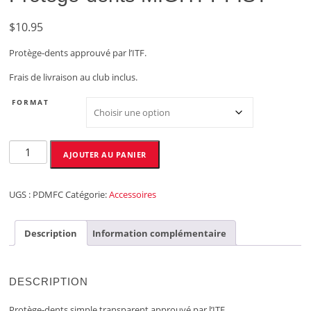
$
10.95
Protège-dents approuvé par l’ITF.
Frais de livraison au club inclus.
FORMAT
quantité
AJOUTER AU PANIER
de
Protège-
dents
UGS :
PDMFC
Catégorie:
Accessoires
MIGHTY
FIST
Description
Information complémentaire
DESCRIPTION
Protège-dents simple transparent approuvé par l’ITF.