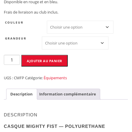
Disponible en rouge et en bleu.
Frais de livraison au club inclus.
COULEUR
GRANDEUR
quantité
AJOUTER AU PANIER
de
Casque
MIGHTY
UGS :
CMFP
Catégorie:
Équipements
FIST
Description
Information complémentaire
DESCRIPTION
CASQUE MIGHTY FIST
— POLYURETHANE