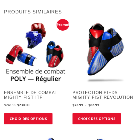
PRODUITS SIMILAIRES
Promo!
ENSEMBLE DE COMBAT
PROTECTION PIEDS
MIGHTY FIST ITF
MIGHTY FIST RÉVOLUTION
Le
Le
Plage
$
241.95
$
230.00
$
72.99
–
$
82.99
prix
prix
de
Ce
Ce
initial
actuel
prix :
CHOIX DES OPTIONS
CHOIX DES OPTIONS
produit
produit
était :
est :
$72.99
a
a
$241.95.
$230.00.
à
plusieurs
plusieurs
$82.99