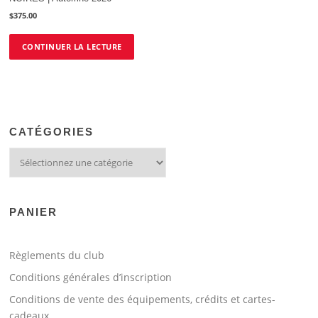
choisies
choisies
$
375.00
sur
sur
la
la
CONTINUER LA LECTURE
page
page
du
du
produit
produit
CATÉGORIES
PANIER
Règlements du club
Conditions générales d’inscription
Conditions de vente des équipements, crédits et cartes-
cadeaux