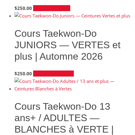
être
Ce
$
250.00
Choix des options
choisies
produit
sur
a
la
plusieurs
Cours Taekwon-Do
page
variations.
du
JUNIORS — VERTES et
Les
produit
options
plus | Automne 2026
peuvent
être
$
250.00
Continuer la lecture
choisies
sur
la
page
Cours Taekwon-Do 13
du
produit
ans+ / ADULTES —
BLANCHES à VERTE |