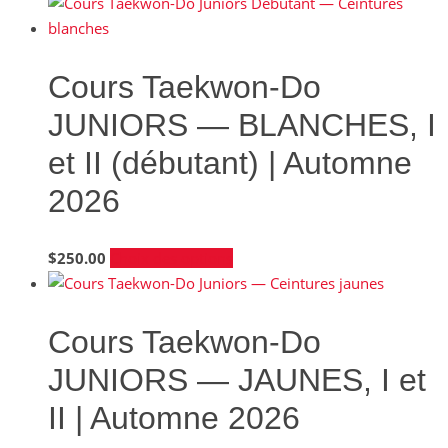
Cours Taekwon-Do
JUNIORS — BLANCHES, I
et II (débutant) | Automne
2026
Ce
$
250.00
Choix des options
produit
a
plusieurs
Cours Taekwon-Do
variations.
JUNIORS — JAUNES, I et
Les
options
II | Automne 2026
peuvent