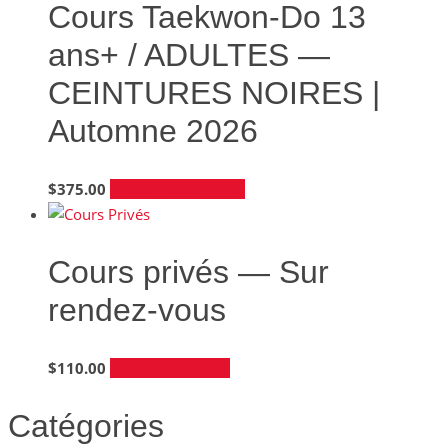
à
variations.
Cours Taekwon-Do 13
$390.00
Les
ans+ / ADULTES —
options
peuvent
CEINTURES NOIRES |
être
Automne 2026
choisies
sur
la
$
375.00
Continuer la lecture
page
du
produit
Cours privés — Sur
rendez-vous
$
110.00
Ajouter au panier
Catégories