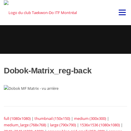
Skip
to
Menu
content
Dobok-Matrix_reg-back
full (1080x1080)
|
thumbnail (150x150)
|
medium (300x300)
|
medium_large (768x768)
|
large (790x790)
|
1536x1536 (1080x1080)
|