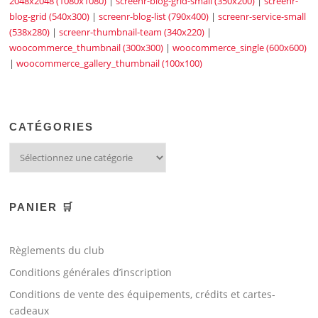
2048x2048 (1080x1080)
|
screenr-blog-grid-small (350x200)
|
screenr-
blog-grid (540x300)
|
screenr-blog-list (790x400)
|
screenr-service-small
(538x280)
|
screenr-thumbnail-team (340x220)
|
woocommerce_thumbnail (300x300)
|
woocommerce_single (600x600)
|
woocommerce_gallery_thumbnail (100x100)
CATÉGORIES
PANIER 🛒
Règlements du club
Conditions générales d’inscription
Conditions de vente des équipements, crédits et cartes-
cadeaux