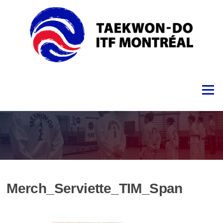
Skip
to
content
Menu
Merch_Serviette_TIM_Span