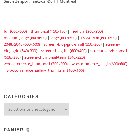
Serviette sport Taekwon-Do ITF Montréal
full (600x600)
|
thumbnail (150x150)
|
medium (300x300)
|
medium_large (600x600)
|
large (600x600)
|
1536x1536 (600x600)
|
2048x2048 (600x600)
|
screenr-blog-grid-small (350x200)
|
screenr-
blog-grid (540x300)
|
screenr-blog-list (600x400)
|
screenr-service-small
(538x280)
|
screenr-thumbnail-team (340x220)
|
woocommerce_thumbnail (300x300)
|
woocommerce_single (600x600)
|
woocommerce_gallery_thumbnail (100x100)
CATÉGORIES
PANIER 🛒