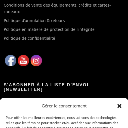
Conditions de vente des équipements, crédits et cartes-
cadeaux
Politique d’annulation & retours
Politique en matière de protection de l’intégrité
Politique de confidentialité
S’ABONNER À LA LISTE D’ENVOI
[NEWSLETTER]
Prénom :
Gérer le consentement
Pour offrir les meilleures expériences, nous utilisons des technologies
Nom :
telles que les témoins pour stocker et/ou accéder aux informations des
appareils. Le fait de consentir à ces technologies nous permettra de