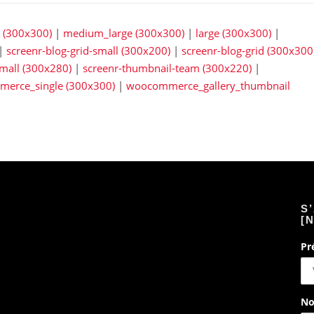
(300x300)
|
medium_large (300x300)
|
large (300x300)
|
|
screenr-blog-grid-small (300x200)
|
screenr-blog-grid (300x300
small (300x280)
|
screenr-thumbnail-team (300x220)
|
erce_single (300x300)
|
woocommerce_gallery_thumbnail
S
[
Pr
No