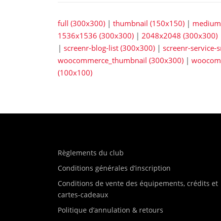
full (300x300)
|
thumbnail (150x150)
|
medium 
1536x1536 (300x300)
|
2048x2048 (300x300)
|
screenr-blog-list (300x300)
|
screenr-service-
woocommerce_thumbnail (300x300)
|
woocomm
(100x100)
Règlements du club
Conditions générales d’inscription
Conditions de vente des équipements, crédits et
cartes-cadeaux
Politique d’annulation & retours