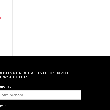
)
’ABONNER À LA LISTE D’ENVOI
NEWSLETTER]
énom :
m :