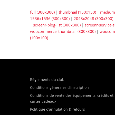
full (300x300)
|
thumbnail (150x150)
|
medium 
1536x1536 (300x300)
|
2048x2048 (300x300)
|
screenr-blog-list (300x300)
|
screenr-service-
woocommerce_thumbnail (300x300)
|
woocomm
(100x100)
Règlements du club
Conditions générales d’inscription
Conditions de vente des équipements, crédits et
cartes-cadeaux
Politique d’annulation & retours