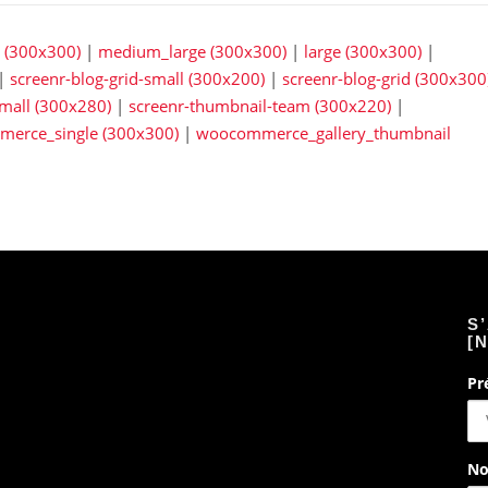
(300x300)
|
medium_large (300x300)
|
large (300x300)
|
|
screenr-blog-grid-small (300x200)
|
screenr-blog-grid (300x300
small (300x280)
|
screenr-thumbnail-team (300x220)
|
erce_single (300x300)
|
woocommerce_gallery_thumbnail
S
[
Pr
No