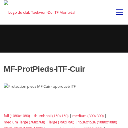
Skip
to
Menu
content
MF-ProtPieds-ITF-Cuir
full (1080x1080)
|
thumbnail (150x150)
|
medium (300x300)
|
medium_large (768x768)
|
large (790x790)
|
1536x1536 (1080x1080)
|