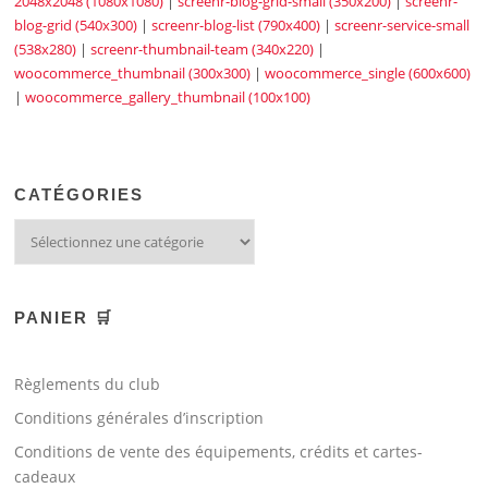
2048x2048 (1080x1080)
|
screenr-blog-grid-small (350x200)
|
screenr-
blog-grid (540x300)
|
screenr-blog-list (790x400)
|
screenr-service-small
(538x280)
|
screenr-thumbnail-team (340x220)
|
woocommerce_thumbnail (300x300)
|
woocommerce_single (600x600)
|
woocommerce_gallery_thumbnail (100x100)
CATÉGORIES
PANIER 🛒
Règlements du club
Conditions générales d’inscription
Conditions de vente des équipements, crédits et cartes-
cadeaux