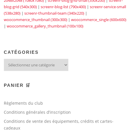
2048x2048 (1080x1080)
|
screenr-blog-grid-small (350x200)
|
screenr-
blog-grid (540x300)
|
screenr-blog-list (790x400)
|
screenr-service-small
(538x280)
|
screenr-thumbnail-team (340x220)
|
woocommerce_thumbnail (300x300)
|
woocommerce_single (600x600)
|
woocommerce_gallery_thumbnail (100x100)
CATÉGORIES
PANIER 🛒
Règlements du club
Conditions générales d’inscription
Conditions de vente des équipements, crédits et cartes-
cadeaux