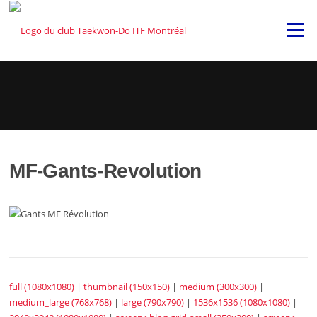
Skip
to
Menu
content
MF-Gants-Revolution
full (1080x1080)
|
thumbnail (150x150)
|
medium (300x300)
|
medium_large (768x768)
|
large (790x790)
|
1536x1536 (1080x1080)
|